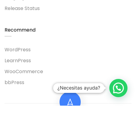
Release Status
Recommend
WordPress
LearnPress
WooCommerce
bbPress
¿Necesitas ayuda?
Sitio web elaborado por Jose Luis Cabrera
Privacy
Terms
Sitemap
Purchase