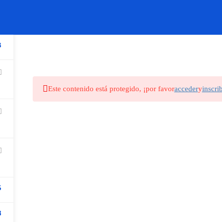
Cursos
3
Este contenido está protegido, ¡por favor
acceder
y
inscri
5
8