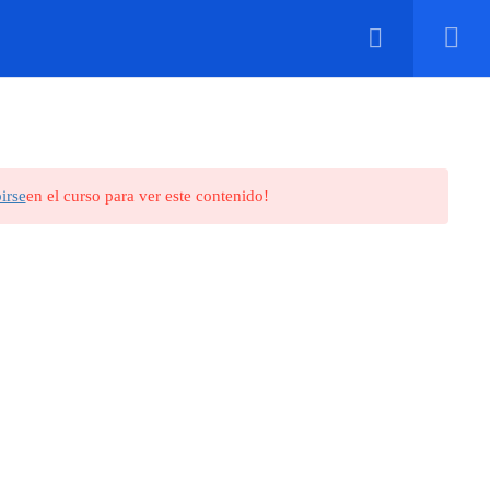
Kommo CRM
Blog
Tienda
Carrito
birse
en el curso para ver este contenido!